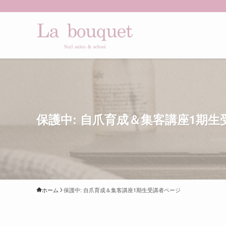
保護中: 自爪育成＆集客講座1期
ホーム
保護中: 自爪育成＆集客講座1期生受講者ページ